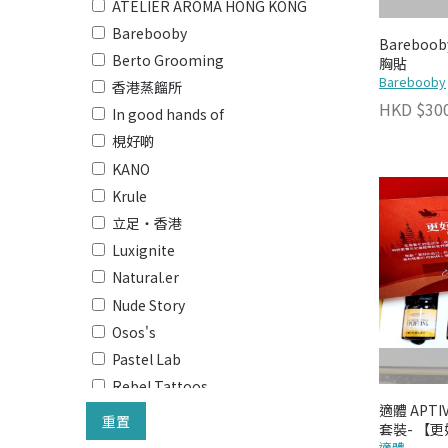
ATELIER AROMA HONG KONG
Barebooby
Barebo
Berto Grooming
胸貼
Barebooby
香港蒸餾所
HKD $30
In good hands of
梘好啲
KANO
Krule
立足・香港
Luxignite
Natural.er
Nude Story
Osos's
Pastel Lab
Rebel Tattoos
適體 APTIV
籽曰
重置
套裝- 【更
Signature
適體