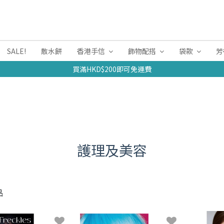
SALE!
散水餅
香港手信
飾物配搭
袋款
芳
買滿HKD$200即可免運費
護理及美容
品