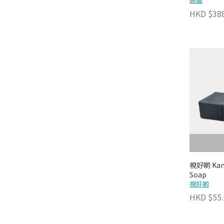
雪香緣
HKD $38
Soap Yummy
SOVOS Aromatherapy
Supplement for Soul
The Handmade Lab By Toahsoap
梘好啲 Kanh
Soap
梘好啲
HKD $55.