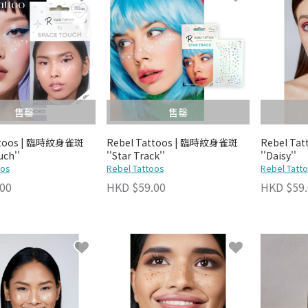
售罄
售罄
attoos | 臨時紋身雀斑
Rebel Tattoos | 臨時紋身雀斑
Rebel Ta
uch''
''Star Track''
''Daisy''
oos
Rebel Tattoos
Rebel Tatt
00
HKD $59.00
HKD $59.