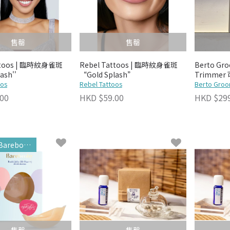
售罄
售罄
attoos | 臨時紋身雀斑
Rebel Tattoos | 臨時紋身雀斑
Berto Gro
lash''
“Gold Splash”
Trimmer
oos
Rebel Tattoos
Berto Groo
00
HKD $59.00
HKD $299
rebooby