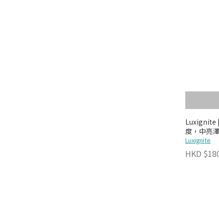
Luxigni
度，中亮
Luxignite
HKD $18