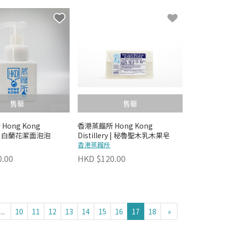
售罄
售罄
Hong Kong
香港蒸餾所 Hong Kong
ry | 白蘭花潔面泡泡
Distillery | 秘魯聖木乳木果皂
香港蒸餾所
.00
HKD $120.00
...
10
11
12
13
14
15
16
17
18
»