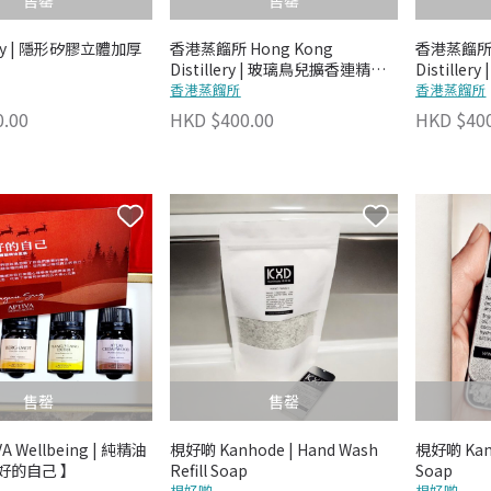
售罄
售罄
oby | 隱形矽膠立體加厚
香港蒸餾所 Hong Kong
香港蒸餾所 
Distillery | 玻璃鳥兒擴香連精油
Distill
(薰衣草)
香港蒸餾所
(西柚)
香港蒸餾所
0.00
HKD $400.00
HKD $400
售罄
售罄
A Wellbeing | 純精油
梘好啲 Kanhode | Hand Wash
梘好啲 Kanh
好的自己 】
Refill Soap
Soap
梘好啲
梘好啲