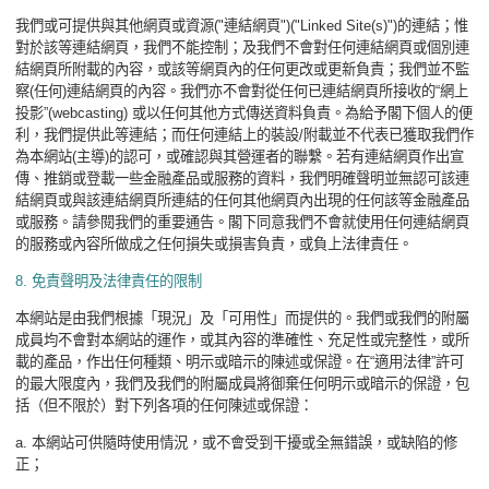
我們或可提供與其他網頁或資源
("
連結網頁
")("Linked Site(s)")
的連結；惟
對於該等連結網頁，我們不能控制；及我們不會對任何連結網頁或個別連
結網頁所附載的內容，或該等網頁內的任何更改或更新負責；我們並不監
察
(
任何
)
連結網頁的內容。我們亦不會對從任何已連結網頁所接收的“網上
投影”
(webcasting)
或以任何其他方式傳送資料負責。為給予閣下個人的便
利，我們提供此等連結；而任何連結上的裝設
/
附載並不代表已獲取我們作
為本網站
(
主導
)
的認可，或確認與其營運者的聯繫。若有連結網頁作出宣
傳、推銷或登載一些金融產品或服務的資料，我們明確聲明並無認可該連
結網頁或與該連結網頁所連結的任何其他網頁內出現的任何該等金融產品
或服務。請參閱我們的重要通告。閣下同意我們不會就使用任何連結網頁
的服務或內容所做成之任何損失或損害負責，或負上法律責任。
8.
免責聲明及法律責任的限制
本網站是由我們根據「現況」及「可用性」而提供的。我們或我們的附屬
成員均不會對本網站的運作，或其內容的準確性、充足性或完整性，或所
載的產品，作出任何種類、明示或暗示的陳述或保證。在“適用法律”許可
的最大限度內，我們及我們的附屬成員將御棄任何明示或暗示的保證，包
括（但不限於）對下列各項的任何陳述或保證：
a.
本網站可供隨時使用情況，或不會受到干擾或全無錯誤，或缺陷的修
正；