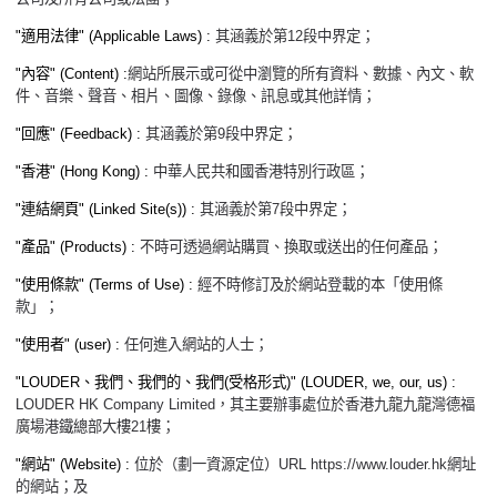
"
適用法律
" (Applicable Laws) :
其涵義於第
12
段中界定；
"
內容
" (Content) :
網站所展示或可從中瀏覽的所有資料、數據、內文、軟
件、音樂、聲音、相片、圖像、錄像、訊息或其他詳情；
"
回應
" (Feedback) :
其涵義於第
9
段中界定；
"
香港
" (Hong Kong) :
中華人民共和國香港特別行政區；
"
連結網頁
" (Linked Site(s)) :
其涵義於第
7
段中界定；
"
產品
" (Products) :
不時可透過網站購買、換取或送出的任何產品；
"
使用條款
" (Terms of Use) :
經不時修訂及於網站登載的本「使用條
款」；
"
使用者
" (user) :
任何進入網站的人士；
"LOUDER
、我們、我們的、我們
(
受格形式
)" (LOUDER, we, our, us) :
LOUDER HK Company Limited
，其主要辦事處位於香港九龍九龍灣德福
廣場港鐵總部大樓
21
樓；
"
網站
" (Website) :
位於（劃一資源定位）
URL https://www.louder.hk
網址
的網站
；
及