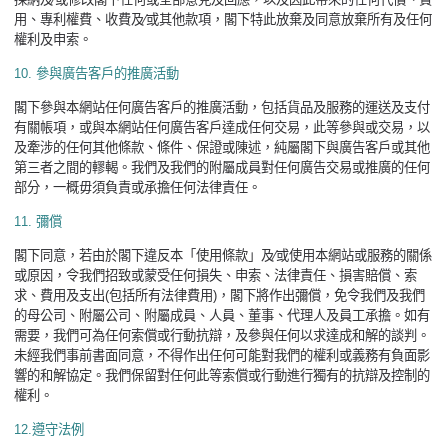
用、專利權費、收費及∕或其他款項，閣下特此放棄及同意放棄所有及任何
權利及申索。
10.
參與廣告客戶的推廣活動
閣下參與本網站任何廣告客戶的推廣活動，包括貨品及服務的運送及支付
有關帳項，或與本網站任何廣告客戶達成任何交易，此等參與或交易，以
及牽涉的任何其他條款、條件、保證或陳述，純屬閣下與廣告客戶或其他
第三者之間的轇輵。我們及我們的附屬成員對任何廣告交易或推廣的任何
部分，一概毋須負責或承擔任何法律責任。
11.
彌償
閣下同意，若由於閣下違反本「使用條款」及∕或使用本網站或服務的關係
或原因，令我們招致或蒙受任何損失、申索、法律責任、損害賠償、索
求、費用及支出
(
包括所有法律費用
)
，閣下將作出彌償，免令我們及我們
的母公司、附屬公司、附屬成員、人員、董事、代理人及員工承擔。如有
需要，我們可為任何索償或行動抗辯，及參與任何以求達成和解的談判。
未經我們事前書面同意，不得作出任何可能對我們的權利或義務有負面影
響的和解協定。我們保留對任何此等索償或行動進行獨有的抗辯及控制的
權利。
12.
遵守法例