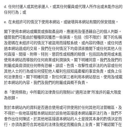
d.
任何付運人或其他承運人，或其任何僱員或代理人所作出或未能作出的
任何行為；或
e.
在未經許可的情況下使用本網站，或破壞與本網站有關的保安措施。
閣下使用本網站或購買或換取產品時，應運用及僅憑藉自己的個人判斷。
儘管我們可能由於種種原因獲悉一些損害，包括（但不限於）閣下的名稱
及密碼在未經許可的情況下被盜用而接駁系統、或內容的傳送、或任何透
過本網站達成的交易，我們在任何情況下均毋須承擔閭下或任何其他人任
何直接、間接、附帶、特別、懲罰性或相應的賠償，包括因為使用或未能
使用本網站而導致的任何商業或利潤損失。閣下明確同意，我們及我們的
附屬成員毋須就任何帶有恐嚇、誹謗、色情、攻擊性或非法的內容或任何
其他人士的行為或任何侵犯他人權利包括知識產權的事宜負責，或負上任
何法律責任。閣下明確同意，對任何第三者利用本網站發出、使用及∕或載
於本網站的內容，我們及我們的附屬成員概不負責。
本「使用條款」中所載的法律責任的限制以
"
適用法律
"
所准許的最大限度
為依歸。
對於本網站內的資料是否適合使用或可供使用於任何其他司法管轄區，及
不得於一些地區接駁本網站如於該些地區接達本網站屬非法行為，我們不
會作出任何陳述。於其他地區接達本網站的人士是按其本身的酌情決定而
行，亦須為要符合其地區的法律及規定而獨自負上全責。閣下確認閣下在