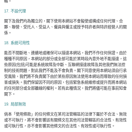
轄。
17.
不設代理
閣下及我們均為獨立的，閣下使用本網站不會擬使或構成任何代理、合
夥、聯營、受托人、受益人、僱員與僱主或授予特許者與特許經營人的關
係。
18.
系統可用性
能否不間斷地、連續地或確保可以接達本網站，我們不作任何保證。由於
種種不同原因，本網站的部分或全部可能於某時段內意外地不能接達，這
些原因
(
包括
)
可能是系統故障及中斷、互聯網接達故障及其他我們無法控
制的技術問題，對此我們不能及不會負責。閣下同意使用本網站須自行承
受風險，我們將不負責閣下由於某些原因無法使用本網站而導致的任何損
害或損失。我們保留因不同的原因，包括緊急系統維修或提升而將本網站
的任何部分或全部離線的權利。若有此種情況，我們將儘可能在事前知會
閣下。
19.
局部無效
倘本「使用條款」的任何條文在某司法管轄區的法律下屬於不合法、無效
或不可執行，將不會影響該有關條文在其他司法管轄區的合法性、有效性
或可執行性，亦不會影響其他條文的合法性、有效性或可執行性。