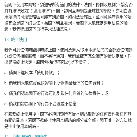
就閣下使用本網站，須遵守所有適用的法律、法例、條例及規例
(
不論有否
具有法律效力
) ("
適用法律
")
。閣下認同互聯網是全球性的網絡，亦明白適
用法律的司法管轄區可能有別於閣下的司法管轄區，並同意遵守適用的法
律完全是閣下的責任。為閣下利益著想，若閣下未能確定適用法律的涵
義，我們建議閣下自行尋求法律意見。
13.
終止使用
我們可於任何時間即時終止閣下使用及進入∕取用本網站的的全部或任何部
分或任何相關服務，而不另行通知，我們並擁有完全獨有酌情決定權，作
出是項終止決定，原因包括
(
但不限於
)
以下情況：
a.
倘閣下違反本「使用條款」；
b.
倘我們未能核實或認證閣下所提供給我們的任何資料；
c.
倘我們認為閣下的行為可能引致任何性質的法律責任；或
d.
倘我們認為閣下的行為不合適或不恰當。
在服務終止使用後，閣下必須銷毀所有從本網站取得的任何資料及任何其
有關的副本。若閣下欲終止使用本網站的部分或全部，閣下唯一的方法就
是中止使用本網站。
14.
「使用條款」的修改