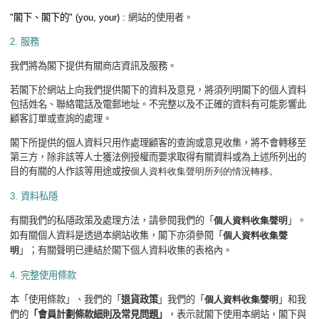
"
閣下、閣下的
" (you, your) :
網站的使用者
。
2.
服務
我們將為閣下提供有關商店資訊及服務。
若閣下於網站上向我們提供閣下的資料及意見，將須列明閣下的個人資料
包括姓名、聯絡電話及電郵地址。不完整以及不正確的資料有可能影響此
顧客訂單或查詢的處理。
閣下所提供的個人資料只用作處理顧客的查詢或意見收集，將不會轉移至
第三方，除非該等人士獲法例授權而要求取得有關資料或為上述所列出的
目的有關的人作該等用途或按
個人資料
收集
聲明
所列的情況轉移。
3.
資料私隱
有關我們的私隱政策及處理方法，請參閱我們的「
個人資料收集聲明
」。
如有關個人資料是透過本網站收集，閣下亦須參閱「
個人資料收集聲
明
」；有關聲明已連結於閣下個人資料收集的表格內。
4.
完整使用條款
本「使用條款」、我們的「
退貨政策
」我們的「
個人資料收集聲明
」和我
們的
「會員計劃條款細則及常見問題」
，表示就閣下使用本網站，閣下與