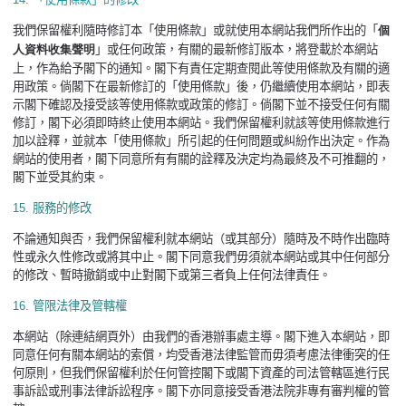
我們保留權利隨時修訂本「使用條款」或就使用本網站我們所作出的「
個
人資料收集聲明
」或任何政策，有關的最新修訂版本，將登載於本網站
上，作為給予閣下的通知。閣下有責任定期查閱此等使用條款及有關的適
用政策。倘閣下在最新修訂的「使用條款」後，仍繼續使用本網站，即表
示閣下確認及接受該等使用條款或政策的修訂。倘閣下並不接受任何有關
修訂，閣下必須即時終止使用本網站。我們保留權利就該等使用條款進行
加以詮釋，並就本「使用條款」所引起的任何問題或糾紛作出決定。作為
網站的使用者，閣下同意所有有關的詮釋及決定均為最終及不可推翻的，
閣下並受其約束。
15.
服務的修改
不論通知與否，我們保留權利就本網站（或其部分）隨時及不時作出臨時
性或永久性修改或將其中止。閣下同意我們毋須就本網站或其中任何部分
的修改、暫時撤銷或中止對閣下或第三者負上任何法律責任。
16.
管限法律及管轄權
本網站（除連結網頁外）由我們的香港辦事處主導。閣下進入本網站，即
同意任何有關本網站的索償，均受香港法律監管而毋須考慮法律衝突的任
何原則，但我們保留權利於任何管控閣下或閣下資產的司法管轄區進行民
事訴訟或刑事法律訴訟程序。閣下亦同意接受香港法院非專有審判權的管