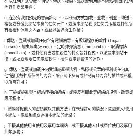
d.
以任何方式登載、刊登、傳送、複製、派送或利用經本網站獲取的任何
內容作商業用途；
e.
在沒有我們預先的書面許可下，以任何方式加載、登載、刊登、傳送、
複製或分發此網站本身的任何元件，或經本網站獲取任何受版權或其他所
有權權利保障之內容，或藉以製造衍生作業；
f.
傳送、登載或加載任何含有電腦病毒、有欺騙程序的軟件
(Trojan
horses)
、蠕虫病毒
(worms)
、定時炸彈病毒
(time bombs)
、取消標誌
(cancelbots)
、或其他有害或損毀性的特別設計程式，以透過本網站干
擾、毀壞或規限任何電腦軟件、硬件或電訊設備的運作。
g.
傳送、登載或加載任何受知識產權法例、私隱或公眾的權利或任何其
他
"
適用法律
"
所保障的內容，除非閣下擁有或控制有關內容的權益或已獲
取所需許可；
h.
干擾或擾亂與本網站連接的網絡，或違反有關此等網絡的規例、政策或
應用程序；
i.
透過發掘他人的密碼或以其他方法，在未經許可的情況下意圖進入
/
使用
本網站、電腦系統或連接本網站的網絡；
j.
干擾其他使用者使用及享用本網站，或干擾其他人仕或單位使用及享用
此類服務；