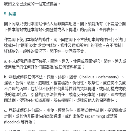
我們之間已達成的一個完整協議。
5.
契諾
閣下同意只使用本網站作私人及非商業用途。閣下須對所有（不論是否閣
下於本網站或經本網站公開登載或私下傳送）的內容負上全部責任。
作為閣下使用本網站的條件，閣下同意閣下不會使用本網站作任何不法用
途或任何
"
適用法律
"
或當中條款、條件及通知所禁止的用途。在不限制上
述條款的一般性的情況下，閣下進一步同意不會：
a.
在未經我們授權下侵犯、闖進、進入、使用或意圖侵犯、闖進、進入或
使用我們的任何其他伺服器及
/
或任何資料範圍；
b.
登載或傳送任何不法、詐騙、誹謗、毀譽（
libellous
、
defamatory
）、
淫褻、色情、褻瀆、威嚇性、粗言穢語、仇恨性、攻擊性，或任何不良或
不合理的內容，包括但不限於任何此等性質的資料傳送，或因而構成或唆
使的違法行為，引發的民事法律責任，或違反任何本地、國家，國際或別
國法例，侵犯任何知識產權、所有權權利、或違反他人的保密責任；
c.
登載或傳送任何廣告、唆使、連鎖信件、層壓式銷售計劃、投資機會或
計劃，或其他非招攬性的商業通訊，或作出濫發
(spamming)
或泛濫
(flooding)
等行為；