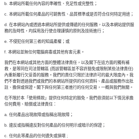
b.
本網站所載任何內容的準確性、充足性或完整性；
c.
本網站所載任何產品的可銷售性、品質標準或是否符合任何特定用途；
d.
在本網站內或透過本網站所提供或傳遞的任何服務，以及本網站提供服
務的及時性，均採用及行使合理謹慎的原則及技術進行；
e.
不侵犯任何第三者的知識產權；或
f.
本網站並無任何電腦病毒或其他有害元素。
我們在本網站或其他方面的整體法律責任，以及閣下在這方面的獨有補
救，是等同在司法管轄區
(
而該管轄區並不容許豁免或限制某些法律責任
)
內重新履行欠妥善的服務。我們的責任只限於法律許可的最大限度內。我
們不會對透過我們或我們的本網站所提供的任何資料、產品或服務作出批
註、擔保或保證。閣下與任何第三者進行的任何交易，一概與我們無關。
在不限於本「使用條款」提供任何特定的豁免，我們毋須就以下情況承擔
任何費用、賠償或法律責任：
a.
任何產品出現故障或指稱出現故障；
b.
違反或指稱違反對任何產品的任何明示或暗示的保證；
c.
任何此等產品的任何遺失或損壞
;