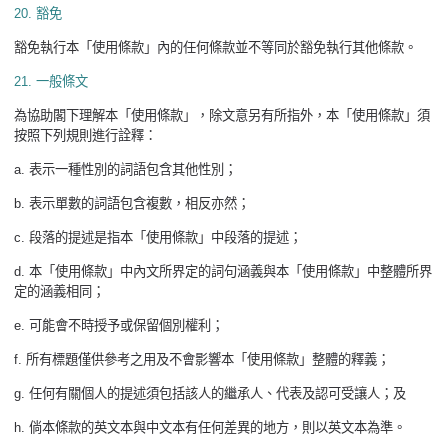
20.
豁免
豁免執行本「使用條款」內的任何條款並不等同於豁免執行其他條款。
21.
一般條文
為協助閣下理解本「使用條款」，除文意另有所指外，本「使用條款」須
按照下列規則進行詮釋：
a.
表示一種性別的詞語包含其他性別；
b.
表示單數的詞語包含複數，相反亦然；
c.
段落的提述是指本「使用條款」中段落的提述；
d.
本「使用條款」中內文所界定的詞句涵義與本「使用條款」中整體所界
定的涵義相同；
e.
可能會不時授予或保留個別權利；
f.
所有標題僅供參考之用及不會影響本「使用條款」整體的釋義；
g.
任何有關個人的提述須包括該人的繼承人、代表及認可受讓人；及
h.
倘本條款的英文本與中文本有任何差異的地方，則以英文本為準。