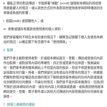
k.
擾亂正常的對話傳送，令致屏幕
"
捲動
" (scroll)
速度較本網站的其他使
用者能鍵入的情況，或以其他方式的作為對其他使用者參與即時傳送的往
來做成負面的影響；
l.
追蹤
(stalk)
或侵擾他人；或
m.
收集或儲存有關其他使用者的個人資料。
我們保留權利不時在未有知會的情況下，觀察及記錄閣下進入及使用本網
站的情況，以確定閣下有否遵守本「使用條款」。
6.
監察
我們不會主動對使用者對、於或經本網站提交、登載、傳送或發放的內容
作出監察，或對該等內容的準確性、持正性或質素作出保證。惟無論如
何，我們會考慮有關本網站上不恰當內容的投訴，但並不保證會就該等投
訴採取任何行動。再者，我們保留在沒有發出任何警告的情況下，依據我
們獨有酌情決定權認為合適的情況下剔除或保留本網站的任何內容或接達
任何網頁的任何連結。不論任何情況，我們並不就內容承擔責任，包括
(
但
不限於
)
因本網站的內容、或任何內容上的錯誤或遺漏，或負責因使用經本
網站提交、登載、電子郵件或以其他方式傳送的內容而做成的任何損失或
損害。
7.
與第三者網頁的連結