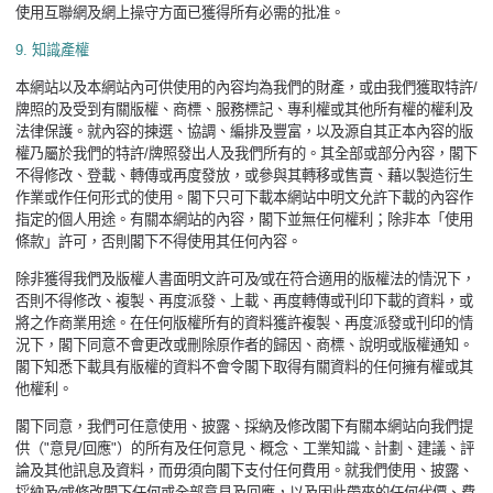
使用互聯網及網上操守方面已獲得所有必需的批准。
9.
知識產權
本網站以及本網站內可供使用的內容均為我們的財產，或由我們獲取特許
/
牌照的及受到有關版權、商標、服務標記、專利權或其他所有權的權利及
法律保護。就內容的揀選、協調、編排及豐富，以及源自其正本內容的版
權乃屬於我們的特許
/
牌照發出人及我們所有的。其全部或部分內容，閣下
不得修改、登載、轉傳或再度發放，或參與其轉移或售賣、藉以製造衍生
作業或作任何形式的使用。閣下只可下載本網站中明文允許下載的內容作
指定的個人用途。有關本網站的內容，閣下並無任何權利；除非本「使用
條款」許可，否則閣下不得使用其任何內容。
除非獲得我們及版權人書面明文許可及∕或在符合適用的版權法的情況下，
否則不得修改、複製、再度派發、上載、再度轉傳或刊印下載的資料，或
將之作商業用途。在任何版權所有的資料獲許複製、再度派發或刊印的情
況下，閣下同意不會更改或刪除原作者的歸因、商標、說明或版權通知。
閣下知悉下載具有版權的資料不會令閣下取得有關資料的任何擁有權或其
他權利。
閣下同意，我們可任意使用、披露、採納及修改閣下有關本網站向我們提
供（
"
意見
/
回應
"
）的所有及任何意見、概念、工業知識、計劃、建議、評
論及其他訊息及資料，而毋須向閣下支付任何費用。就我們使用、披露、
採納及∕或修改閣下任何或全部意見及回應，以及因此帶來的任何代價、費