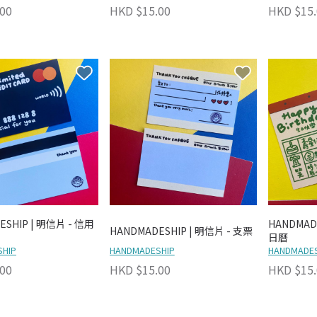
00
HKD $15.00
HKD $15.
ESHIP | 明信片 - 信用
HANDMAD
HANDMADESHIP | 明信片 - 支票
日曆
HIP
HANDMADESHIP
HANDMADES
00
HKD $15.00
HKD $15.