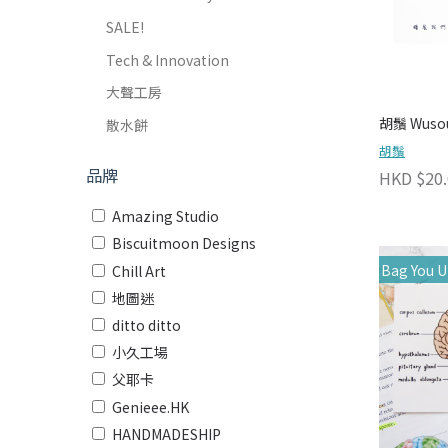
SALE!
Tech & Innovation
大聲工房
胡鬚 Wuso
散水餅
胡鬚
品牌
HKD $20.
Amazing Studio
Biscuitmoon Designs
Bag You U
Chill Art
地圖迷
ditto ditto
小久工場
父耶卡
Genieee.HK
HANDMADESHIP