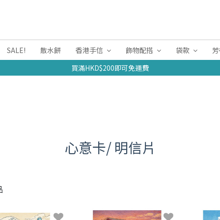
SALE!
散水餅
香港手信
飾物配搭
袋款
芳
買滿HKD$200即可免運費
心意卡/ 明信片
品