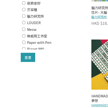
祝君安好
腦力研究所 Lo
芥菜種
信片- 大腦
腦力研究所
腦力研究所
HKD $18.
LOUDER
Meow
無紙用工作室
Paper with Pen
Planet 980
有朝一日 • 文房具
重置
SPARKLES & JOY
The Lanes HK
奀記
環遊香港
Wulichacha
胡鬚
HANDMAD
夢想
HANDMADES