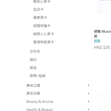
朋友心意卡
生日卡
畢業賀卡
結婚祝福卡
胡鬚 Wuso
給戀人心意卡
苗
胡鬚
香港特色賀卡
HKD $20.
文件夾
磁石
紙品
膠帶/ 貼紙
美味之選
其他分類
Beauty & Aroma
Health & Beauty