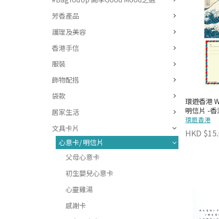
芳香產品
護理及美容
香港手信
服裝
飾物配搭
袋款
環遊香港 Why
明信片 -
居家生活
環遊香港
文具卡片
HKD $15.
心意卡/ 明信片
父母心意卡
初生嬰兒心意卡
心靈雞湯
感謝卡