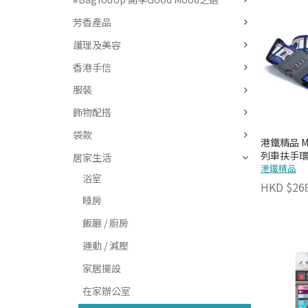
芳香產品
護理及美容
香港手信
服裝
飾物配搭
袋款
港鐵精品 MT
列車扶手環
居家生活
& 行李帶）
港鐵精品
浴室
HKD $26
睡房
飯廳 / 廚房
運動 / 減壓
家居擺設
在家辦公室