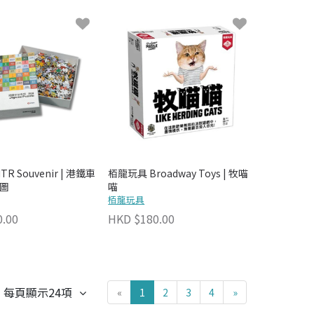
R Souvenir | 港鐵車
栢龍玩具 Broadway Toys | 牧喵
拼圖
喵
栢龍玩具
.00
HKD $180.00
每頁顯示24項
«
1
2
3
4
»