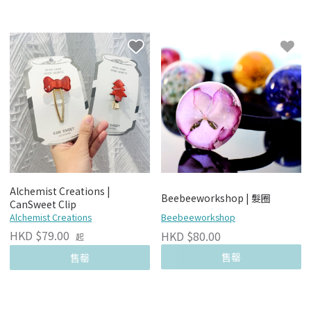
Alchemist Creations |
Beebeeworkshop | 髮圈
CanSweet Clip
Alchemist Creations
Beebeeworkshop
HKD $79.00
HKD $80.00
起
售罄
售罄