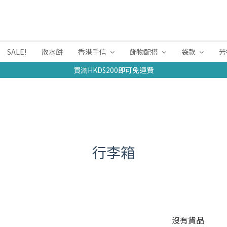
SALE!
散水餅
香港手信
飾物配搭
袋款
芳
買滿HKD$200即可免運費
行李箱
沒有貨品