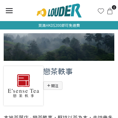
0
買滿HKD$200即可免運費
戀茶軼事
關注
本地茶葉店 - 戀茶軼事，堅持以茶為本，走訪衆多