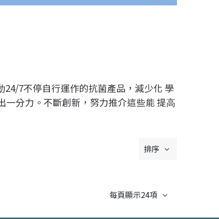
4/7不停⾃⾏運作的抗菌產品，減少化 學
出⼀分⼒。不斷創新，努⼒推介這些能 提⾼
排序
每頁顯示24項