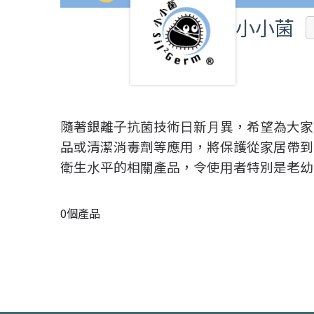
小小菌
隨著銀離⼦抗菌技術⽇新⽉異，希望為⼤家打
品或清潔消毒劑等應⽤，將保護從家居帶到
衛⽣⽔平的相關產品，令使用者特別是老幼及
0個產品