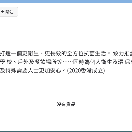
關注
造⼀個更衛⽣、更⻑效的全⽅位抗菌⽣活。 致⼒推動2
學 校、戶外及餐飲場所等……同時為個⼈衛⽣及環 保
特殊需要人士更加安⼼。(2020香港成立)
沒有貨品